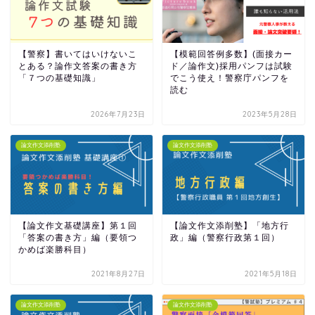
【警察】書いてはいけないこ
【模範回答例多数】(面接カー
とある？論作文答案の書き方
ド／論作文)採用パンフは試験
「７つの基礎知識」
でこう使え！警察庁パンフを
読む
2026年7月23日
2023年5月28日
論文作文添削塾
論文作文添削塾
【論文作文基礎講座】第１回
【論文作文添削塾】「地方行
「答案の書き方」編（要領つ
政」編（警察行政第１回）
かめば楽勝科目）
2021年8月27日
2021年5月18日
論文作文添削塾
論文作文添削塾