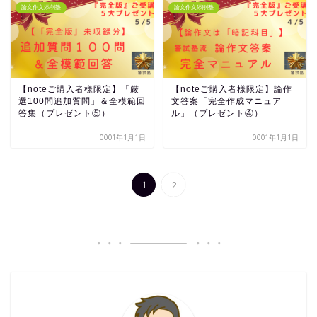
論文作文添削塾
論文作文添削塾
【noteご購入者様限定】「厳
【noteご購入者様限定】論作
選100問追加質問」＆全模範回
文答案「完全作成マニュア
答集（プレゼント⑤）
ル」（プレゼント④）
0001年1月1日
0001年1月1日
1
2