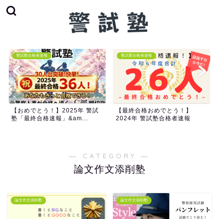
警試塾合格者速報
警試塾合格者速報
【おめでとう！】2025年 警試
【最終合格おめでとう！】
塾「最終合格速報」&am...
2024年 警試塾合格者速報
― CATEGORY ―
論文作文添削塾
論文作文添削塾
論文作文添削塾