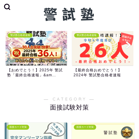
警試塾合格者速報
警試塾合格者速報
【おめでとう！】2025年 警試
【最終合格おめでとう！】
塾「最終合格速報」&am...
2024年 警試塾合格者速報
― CATEGORY ―
面接試験対策
面接カード対策
面接カード対策