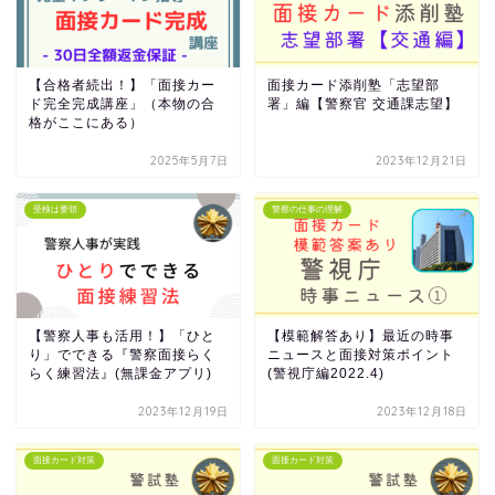
【合格者続出！】「面接カー
面接カード添削塾「志望部
ド完全完成講座」（本物の合
署」編【警察官 交通課志望】
格がここにある）
2025年5月7日
2023年12月21日
受検は要領
警察の仕事の理解
【警察人事も活用！】「ひと
【模範解答あり】最近の時事
り」でできる『警察面接らく
ニュースと面接対策ポイント
らく練習法』(無課金アプリ)
(警視庁編2022.4)
2023年12月19日
2023年12月18日
面接カード対策
面接カード対策