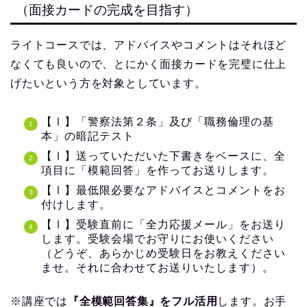
↑実際の添削例１(講評・ポイントなど)