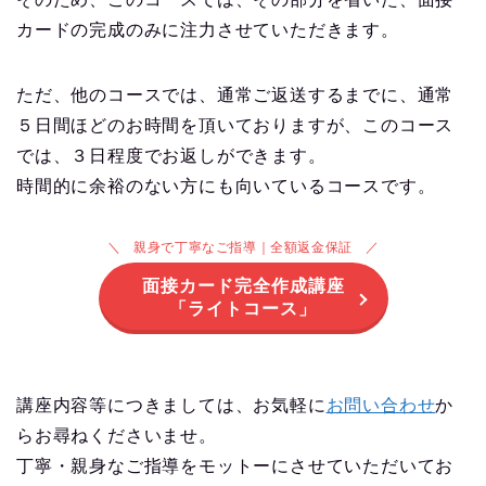
↑実際の添削例３(あなたが面接で聞かれやすい「予想
質問」をご教授)
親身で丁寧なご指導｜全額返金保証