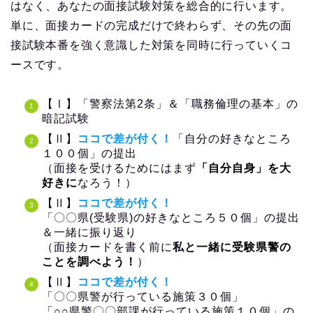
なくても良いので、とにかく面接カードを完璧に仕上
げたいという方を対象としています。
【Ⅰ】「警察法第２条」及び「職務倫理の基
本」の暗記テスト
【Ⅰ】送っていただいた下書きをベースに、全
項目に「模範回答」を作ってお送りします。
【Ⅰ】最低限必要なアドバイスとコメントをお
付けします。
【Ⅰ】受験直前に「全力応援メール」をお送り
します。受験会場でお守りにお使いください
（どうぞ、あらかじめ受験日をお教えください
ませ。それに合わせてお送りいたします）。
※講座では
『全模範回答集』をフル活用
します。お手
元にお持ちください。