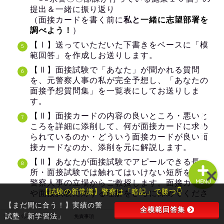
面接カードは、一緒に、完璧に仕上げます。
面接カードの仕上がりに、一切、手抜きも妥協もあり
ません。
他のコースと同様、私が全力で取り組ませていただき
ますので、その点はどうぞくれぐれもご安心ください
ませ。
お問い合わせフォーム
ただ、「あなたが面接でアピールできる長所」や、
「面接で触れてはいけない短所」のご指摘
警試塾筆者紹介
その他、あなたにとって有益と思われるアドバイスや
コメントについては、限定的にさせていただきます。
アドバイスやコメントは、面接カードの完成以上に、
私自身エネルギーを要します。
MENU
そのため、このコースでは、その部分を省いた、面接
【試験の新常識】警察は「暗記」で勝つ👇
カードの完成のみに注力させていただきます。
【まだ間に合う！】実績の警
全模範回答集
試塾「新学習法」
プライバシーポリシー
免責事項
お問い合わせフォーム