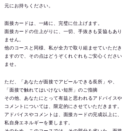
↑実際の添削例２(模範解答)