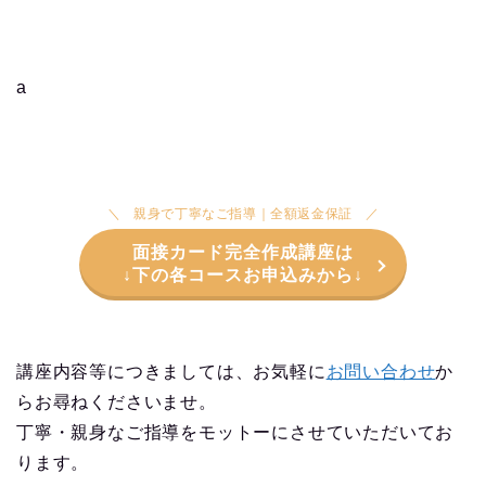
【合格報告2024】高知県警 男性Ａ
「全模範回答集」＆「面接カード講座」＆「論
作文講座」
【合格報告2024】群馬県警 男性Ｂ
「全模範回答集」