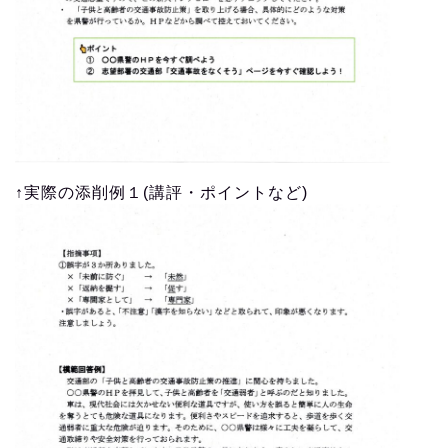
a
親身で丁寧なご指導｜全額返金保証
面接カード完全作成講座は
↓下の各コースお申込みから↓
講座内容等につきましては、お気軽に
お問い合わせ
か
らお尋ねくださいませ。
丁寧・親身なご指導をモットーにさせていただいてお
ります。
「面接カード完全完成講座」とは