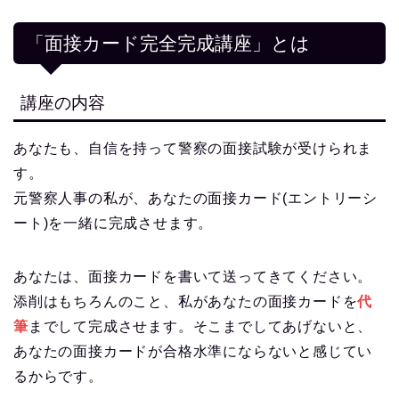
【合格報告2024】富山県警 男性Ａ
「全模範回答集」＆「面接カード講座」＆「論
文講座」