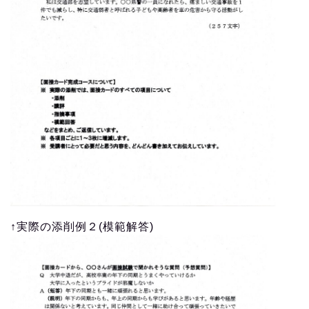
講座の内容
あなたも、自信を持って警察の面接試験が受けられま
す。
元警察人事の私が、あなたの面接カード(エントリーシ
ート)を一緒に完成させます。
あなたは、面接カードを書いて送ってきてください。
添削はもちろんのこと、私があなたの面接カードを
代
筆
までして完成させます。そこまでしてあげないと、
あなたの面接カードが合格水準にならないと感じてい
るからです。
あなたのいまの状況を教えてください。
元警察人事の私が、あなたを「警察」側に完全にコミ