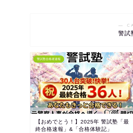
― C
警試
警試塾合格者速報
【おめでとう！】2025年 警試塾「最
終合格速報」&「合格体験記」