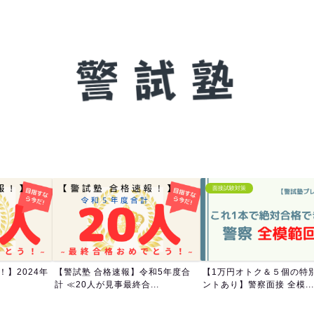
面接試験対策
】2024年
【警試塾 合格速報】令和5年度合
【1万円オトク＆５個の特
計 ≪20人が見事最終合...
ントあり】警察面接 全模..