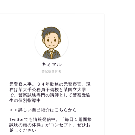
キミマル
警試塾運営者
元警察人事。３４年勤務の元警察官。現
在は某大手公務員予備校と某国立大学
で、警察試験専門の講師として警察受験
生の個別指導中
＞＞詳しい自己紹介はこちらから
Twitterでも情報発信中。「毎日１題面接
試験の頭の体操」がコンセプト。ぜひお
越しください